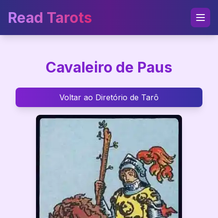
Read Tarots
Cavaleiro de Paus
Voltar ao Diretório de Tarô