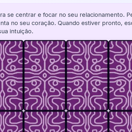
a se centrar e focar no seu relacionamento. 
ta no seu coração. Quando estiver pronto, esc
ua intuição.