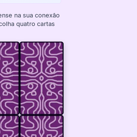
Pense na sua conexão
olha quatro cartas