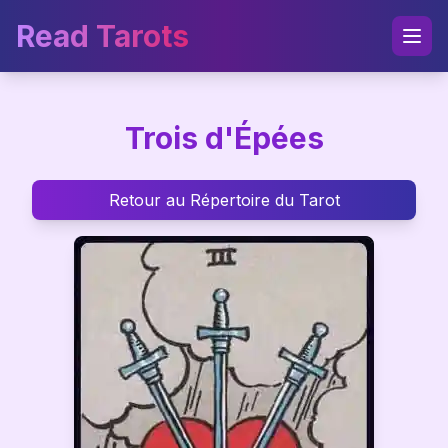
Read Tarots
Trois d'Épées
Retour au Répertoire du Tarot