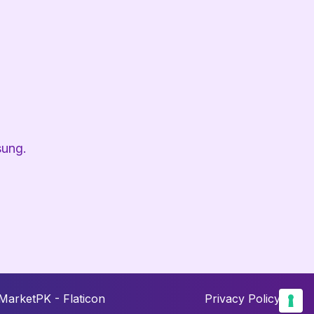
sung.
MarketPK - Flaticon
Privacy Policy