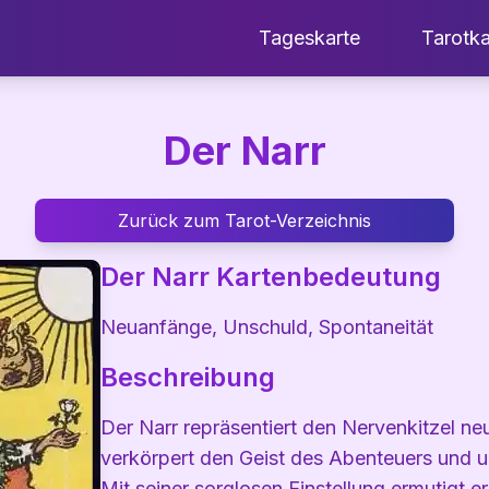
Tageskarte
Tarotk
Der Narr
Zurück zum Tarot-Verzeichnis
Der Narr
Kartenbedeutung
Neuanfänge, Unschuld, Spontaneität
Beschreibung
Der Narr repräsentiert den Nervenkitzel n
verkörpert den Geist des Abenteuers und u
Mit seiner sorglosen Einstellung ermutigt 